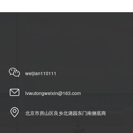
weijian110111
lvwutongweixin@163.com
北京市房山区良乡北潞园东门南侧底商