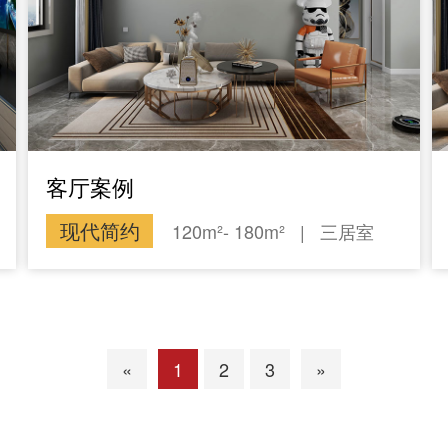
客厅案例
现代简约
120m²- 180m²
|
三居室
«
1
2
3
»