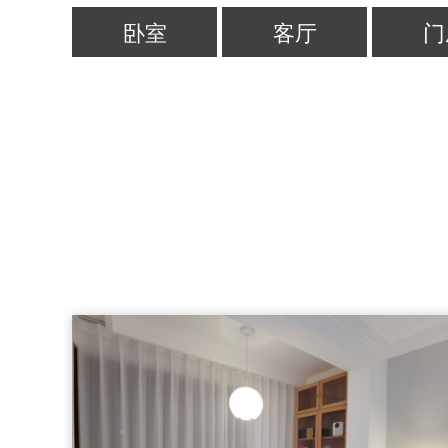
卧室
客厅
门