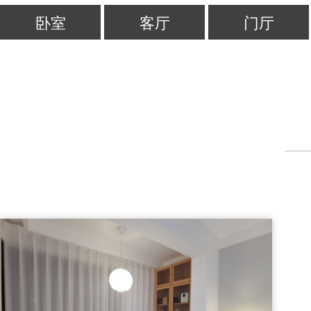
卧室
客厅
门厅