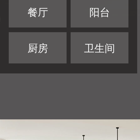
餐厅
阳台
厨房
卫生间