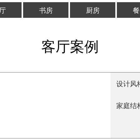
厅
书房
厨房
餐
客厅案例
设计风格
家庭结构