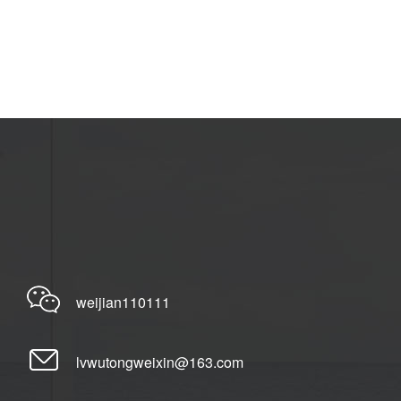
weijian110111
lvwutongweixin@163.com