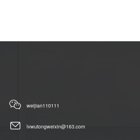
weijian110111
lvwutongweixin@163.com